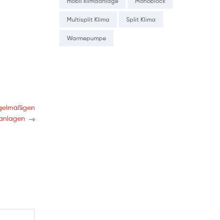
mobil klimaanlage
Monoblock
Multisplit Klima
Split Klima
Warmepumpe
egelmäßigen
aanlagen