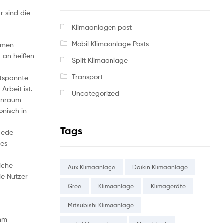
 sind die
Klimaanlagen post
Mobil Klimaanlage Posts
temen
g an heißen
Split Klimaanlage
Transport
ntspannte
rbeit ist.
Uncategorized
ohnraum
onisch in
Tags
Jede
tes
iche
Aux Klimaanlage
Daikin Klimaanlage
ie Nutzer
Gree
Klimaanlage
Klimageräte
Mitsubishi Klimaanlage
ehm