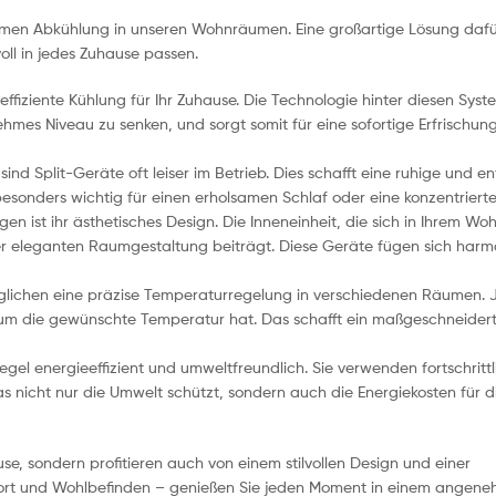
men Abkühlung in unseren Wohnräumen. Eine großartige Lösung dafür
voll in jedes Zuhause passen.
effiziente Kühlung für Ihr Zuhause. Die Technologie hinter diesen Sys
mes Niveau zu senken, und sorgt somit für eine sofortige Erfrischun
sind Split-Geräte oft leiser im Betrieb. Dies schafft eine ruhige und e
onders wichtig für einen erholsamen Schlaf oder eine konzentrierte A
gen ist ihr ästhetisches Design. Die Inneneinheit, die sich in Ihrem W
ner eleganten Raumgestaltung beiträgt. Diese Geräte fügen sich harm
lichen eine präzise Temperaturregelung in verschiedenen Räumen. 
Raum die gewünschte Temperatur hat. Das schafft ein maßgeschneider
gel energieeffizient und umweltfreundlich. Sie verwenden fortschrittl
 nicht nur die Umwelt schützt, sondern auch die Energiekosten für d
ause, sondern profitieren auch von einem stilvollen Design und einer
fort und Wohlbefinden – genießen Sie jeden Moment in einem angen