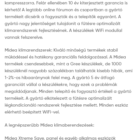
kompresszorra. Felár ellenében 10 év kiterjesztett garancia is
kérhető! A legtöbb online fórumon és csoportban a gyártó
termékeit dicsérik a fogyasztók és a telepítők egyaránt. A
gyártó nagy jelentőséget tulajdonít a fűtésre optimalizált
klímarendszerek fejlesztésének. A készülékek WiFi modullal
vannak felszerelve.
Midea klímarendszerek: Kiváló minőségű termékek stabil
működéssel és hatékony garanciális feldolgozással. A Midea
termékek csendesebbek, mint a Gree készülékek, de 1000
készüléknél nagyobb százalékban találhatók kisebb hibák, ami
1-2%-os hibaaránynak felel meg. A gyártó 5 év átfogó
garanciát vállal a készülékekre, hogy ezek a problémák
megoldódjanak. Minden telepítő és fogyasztó értékeli a gyártó
termékeit. A gyártó elkötelezett a fűtésre optimalizált
légkondicionáló rendszerek fejlesztése mellett. Minden eszköz
elérhető beépített WiFi-vel.
A legnépszerűbb Midea klímaberendezések:
Midea Xtreme Save, panel és egyéb alkalmas eszközök