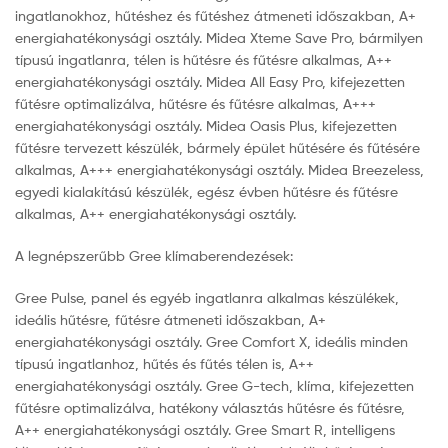
ingatlanokhoz, hűtéshez és fűtéshez átmeneti időszakban, A+
energiahatékonysági osztály. Midea Xteme Save Pro, bármilyen
típusú ingatlanra, télen is hűtésre és fűtésre alkalmas, A++
energiahatékonysági osztály. Midea All Easy Pro, kifejezetten
fűtésre optimalizálva, hűtésre és fűtésre alkalmas, A+++
energiahatékonysági osztály. Midea Oasis Plus, kifejezetten
fűtésre tervezett készülék, bármely épület hűtésére és fűtésére
alkalmas, A+++ energiahatékonysági osztály. Midea Breezeless,
egyedi kialakítású készülék, egész évben hűtésre és fűtésre
alkalmas, A++ energiahatékonysági osztály.
A legnépszerűbb Gree klímaberendezések:
Gree Pulse, panel és egyéb ingatlanra alkalmas készülékek,
ideális hűtésre, fűtésre átmeneti időszakban, A+
energiahatékonysági osztály. Gree Comfort X, ideális minden
típusú ingatlanhoz, hűtés és fűtés télen is, A++
energiahatékonysági osztály. Gree G-tech, klíma, kifejezetten
fűtésre optimalizálva, hatékony választás hűtésre és fűtésre,
A++ energiahatékonysági osztály. Gree Smart R, intelligens