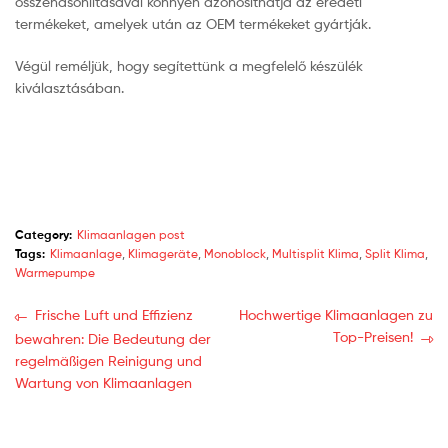
összehasonlításával könnyen azonosíthatja az eredeti
termékeket, amelyek után az OEM termékeket gyártják.
Végül reméljük, hogy segítettünk a megfelelő készülék
kiválasztásában.
Category:
Klimaanlagen post
Tags:
Klimaanlage
,
Klimageräte
,
Monoblock
,
Multisplit Klima
,
Split Klima
,
Warmepumpe
Frische Luft und Effizienz
Hochwertige Klimaanlagen zu
Top-Preisen!
bewahren: Die Bedeutung der
regelmäßigen Reinigung und
Wartung von Klimaanlagen