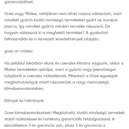
garanciaidővel.
Gree vagy Midea, valójában nem lehet rosszul választani, mert
mindkét gyártó kiváló minőségű termékeket gyárt az európai
piacra, így mindkét gyártó minden terméke népszerű. De
hogyan válasszuk ki a megfelelő terméket? A gyakorlati
felhasználás és a tervezett követelmények alapján.
gree-or-midea
Ha például lakásban élünk és csendes klímára vágyunk, akkor a
Midea termékeket ajánljuk, mert a gyártó nagy jelentőséget
tulajdonít a csendes működésnek. Másrészt a Gree egységek
megbízhatóságuk miatt népszerűek a nagy mennyiségű
klímaberendezésben.
Előnyök és hátrányok:
Gree klímaberendezések: Megbízható, kiváló minőségű termékek
stabil működéssel és hatékony garanciális feldolgozással. A
készülékekre 3 év garancia van, plusz 5 év garancia a