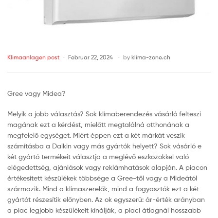
Klimaanlagen post
Februar 22, 2024
by
klima-zone.ch
Gree vagy Midea?
Melyik a jobb választás? Sok klímaberendezés vásárló felteszi
magának ezt a kérdést, mielőtt megtalálná otthonának a
megfelelő egységet. Miért éppen ezt a két márkát veszik
számításba a Daikin vagy más gyártók helyett? Sok vásárló e
két gyártó termékeit választja a meglévő eszközökkel való
elégedettség, ajánlások vagy reklámhatások alapján. A piacon
értékesített készülékek többsége a Gree-től vagy a Mideától
származik. Mind a klímaszerelők, mind a fogyasztók ezt a két
gyártót részesítik előnyben. Az ok egyszerű: ár-érték arányban
a piac legjobb készülékeit kínálják, a piaci átlagnál hosszabb