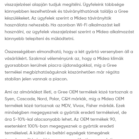
visszajelzései alapján tudjuk megítélni. Ügyfeleink többsége
könnyebben kezelhetőnek és távirányíthatónak találja a Gree
készülékeket. Az ügyfelek szerint a Midea távirányítók
használata nehezebb. Ha azonban Wi-Fi alkalmazást kell
használni, az ügyfelek visszajelzései szerint a Midea alkalmazást
könnyebb telepíteni és működtetni.
Összességében elmondható, hogy a két gyártó versenyben áll a
vásárlókért. Szakmai véleményünk az, hogy a Midea klímák
gyorsabban kerülnek piacra újdonságokkal, míg a Gree
termékei megbízhatóságuknak köszönhetően már régóta
stabilan jelen vannak a piacon.
Ami az almárkákat illeti, a Gree OEM termékek közé tartoznak a
Syen, Cascade, Nord, Polar, C&H márkák, míg a Midea OEM
termékek közé tartoznak az MDV, Vivax, Fisher márkák. Ezek
minőségben megegyeznek a gyártók eredeti termékeivel, de
ára 5-10%-kal alacsonyabb lehet. Az OEM termékek 90,
esetenként 100%-ban megegyeznek a gyártók eredeti
termékeivel. A kültéri és beltéri egységek tömegének