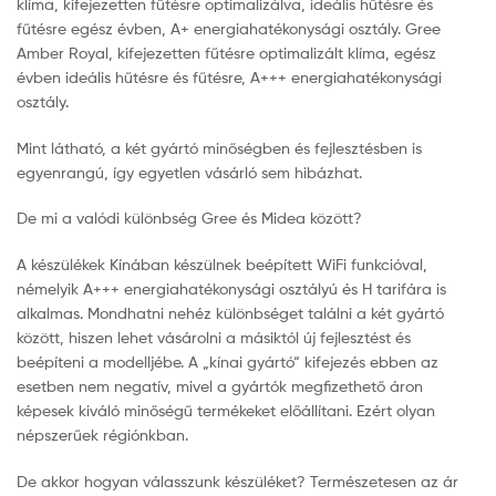
klíma, kifejezetten fűtésre optimalizálva, ideális hűtésre és
fűtésre egész évben, A+ energiahatékonysági osztály. Gree
Amber Royal, kifejezetten fűtésre optimalizált klíma, egész
évben ideális hűtésre és fűtésre, A+++ energiahatékonysági
osztály.
Mint látható, a két gyártó minőségben és fejlesztésben is
egyenrangú, így egyetlen vásárló sem hibázhat.
De mi a valódi különbség Gree és Midea között?
A készülékek Kínában készülnek beépített WiFi funkcióval,
némelyik A+++ energiahatékonysági osztályú és H tarifára is
alkalmas. Mondhatni nehéz különbséget találni a két gyártó
között, hiszen lehet vásárolni a másiktól új fejlesztést és
beépíteni a modelljébe. A „kínai gyártó“ kifejezés ebben az
esetben nem negatív, mivel a gyártók megfizethető áron
képesek kiváló minőségű termékeket előállítani. Ezért olyan
népszerűek régiónkban.
De akkor hogyan válasszunk készüléket? Természetesen az ár