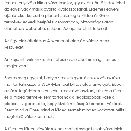
fontos tényező a klíma vásárlásakor, így az ár döntő indok lehet
az egyik vagy másik gyártó kiválasztásánál. Érdemes egyéni
ajánlatokat keresni a piacon! Jelenleg a Midea és Gree
termékek egyedi beépítési csomagban, biztonságos áron
elérhetőek webáruházunkban. Az ajánlatot itt találod!
Az ügyfelek általában 4 szempont alapján választanak
készüléket:
Ár, zajszint, wifi, esztétika, fűtésre való alkalmasság. Fontos
megjegyezni
Fontos megjegyezni, hogy az összes gyártó eszközválasztéka
már tartalmazza a WLAN-kompatibilitás alapfunkcióját. Ebben
az árkategóriában nem lehet rosszul választani, hiszen a Gree
és a Midea termékei sem tartoznak a legolcsóbbak közé a
piacon. Ez garantálja, hogy kiváló minőségű terméket vásárol.
Ezért mind a Gree, mind a Midea termék minden kockázat nélkül
megfelelő választás lehet.
A Gree és Midea készülékek használhatóságát csak vásárlóink ​​