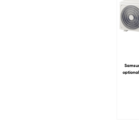
Samsun
optiona