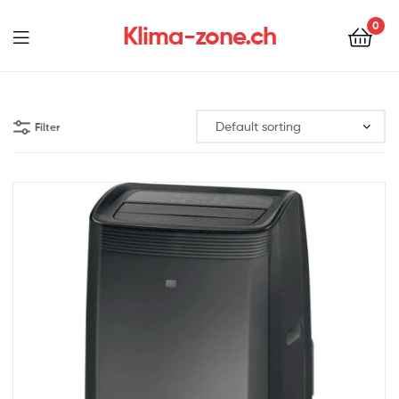
0
Klima-zone.ch
Filter