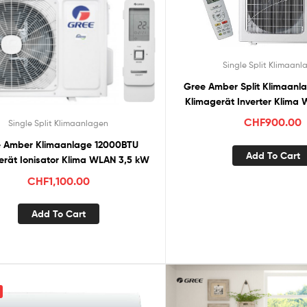
Single Split Klimaan
lter
Gree Amber Split Klimaan
Klimagerät Inverter Klima
A+++
CHF
900.00
Single Split Klimaanlagen
 Amber Klimaanlage 12000BTU
Add To Cart
erät Ionisator Klima WLAN 3,5 kW
CHF
1,100.00
Add To Cart