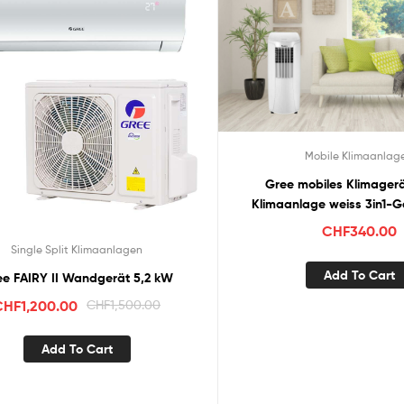
Mobile Klimaanlag
Gree mobiles Klimagerä
Klimaanlage weiss 3in1-G
7165BTU
CHF
340.00
Single Split Klimaanlagen
Add To Cart
Gree FAIRY II Wandgerät 5,2 kW
CHF
1,200.00
CHF
1,500.00
Add To Cart