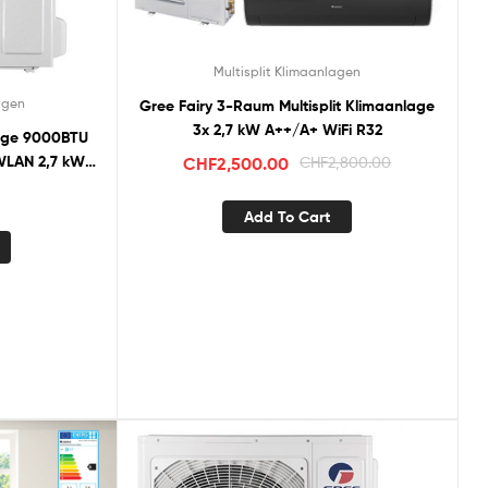
Multisplit Klimaanlagen
lagen
Gree Fairy 3-Raum Multisplit Klimaanlage
3x 2,7 kW A++/A+ WiFi R32
lage 9000BTU
 WLAN 2,7 kW
CHF
2,500.00
CHF
2,800.00
Add To Cart