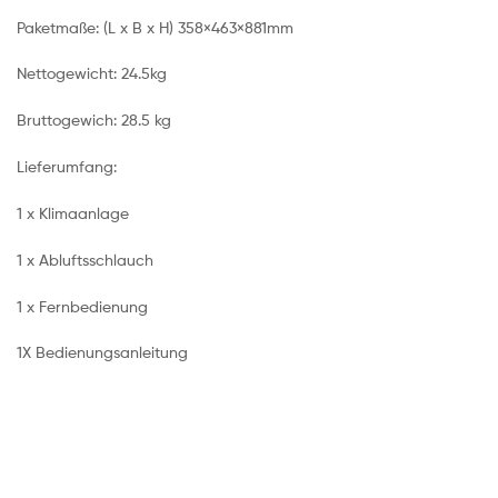
Paketmaße: (L x B x H) 358×463×881mm
Nettogewicht: 24.5kg
Bruttogewich: 28.5 kg
Lieferumfang:
1 x Klimaanlage
1 x Abluftsschlauch
1 x Fernbedienung
1X Bedienungsanleitung