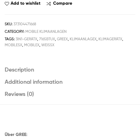
Add to wishlist
Compare
SKU:
373104471668
CATEGORY:
MOBILE KLIMAANLAGEN
TAGS:
3IN1-GERÄTX
,
7165BTUX
,
GREEX
,
KLIMAANLAGEX
,
KLIMAGERÄTX
,
MOBILESX
,
MOBILEX
,
WEISSX
Description
Additional information
Reviews (0)
Über GREE: