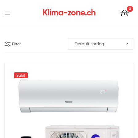
0
Klima-zone.ch
Filter
Sale!