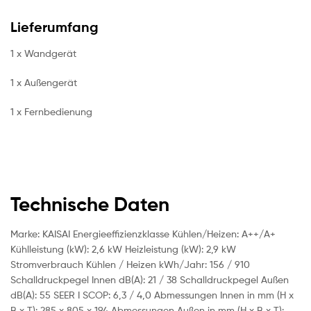
Lieferumfang
1 x Wandgerät
1 x Außengerät
1 x Fernbedienung
Technische Daten
Marke: KAISAI Energieeffizienzklasse Kühlen/Heizen‍: A++/A+
Kühlleistung (kW)‍: 2,6 kW Heizleistung (kW)‍: 2,9 kW
Stromverbrauch Kühlen / Heizen kWh/Jahr: 156 / 910
Schalldruckpegel Innen dB(A)‍: 21 / 38 Schalldruckpegel Außen
dB(A):‍ 55 SEER I SCOP‍: 6,3 / 4,0 Abmessungen Innen in mm (H x
B x T)‍: 285 x 805 x 194 Abmessungen Außen in mm (H x B x T)‍: