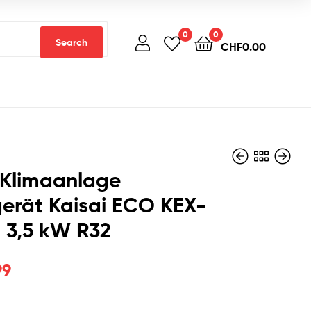
0
0
Search
CHF
0.00
 Klimaanlage
erät Kaisai ECO KEX-
 3,5 kW R32
CHF
CHF
900.00
750.00
99