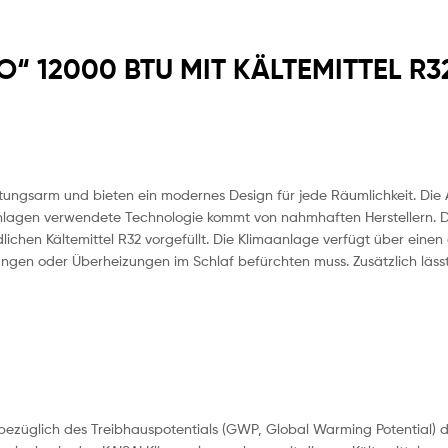
O“ 12000 BTU MIT KÄLTEMITTEL R3
tungsarm und bieten ein modernes Design für jede Räumlichkeit. Di
maanlagen verwendete Technologie kommt von nahmhaften Herstellern.
ichen Kältemittel R32 vorgefüllt. Die Klimaanlage verfügt über einen
en oder Überheizungen im Schlaf befürchten muss. Zusätzlich lässt 
2 bezüglich des Treibhauspotentials (GWP, Global Warming Potential) 