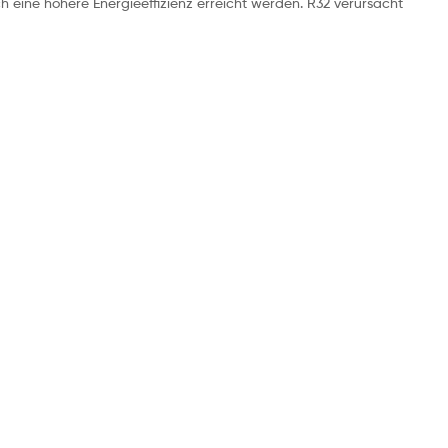
h eine höhere Energieeffizienz erreicht werden. R32 verursacht