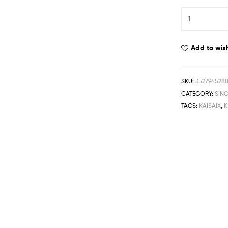
Add to wish
SKU:
3527945288
CATEGORY:
SIN
TAGS:
KAISAIX
,
K