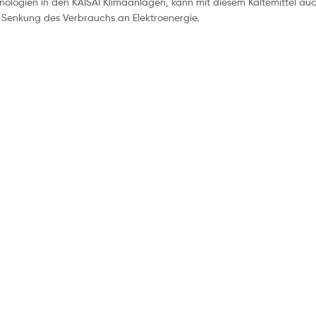
nologien in den KAISAI Klimaanlagen, kann mit diesem Kältemittel auc
r Senkung des Verbrauchs an Elektroenergie.