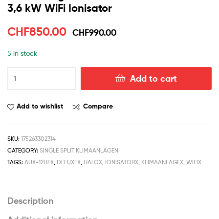
3,6 kW WiFi Ionisator
CHF
850.00
CHF
990.00
5 in stock
Add to cart
Add to wishlist
Compare
SKU:
175263302314
CATEGORY:
SINGLE SPLIT KLIMAANLAGEN
TAGS:
AUX-12HEX
,
DELUXEX
,
HALOX
,
IONISATORX
,
KLIMAANLAGEX
,
WIFIX
Description