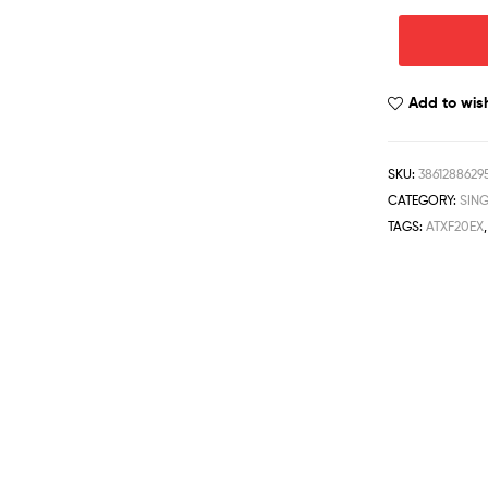
Add to wish
SKU:
3861288629
CATEGORY:
SIN
TAGS:
ATXF20EX