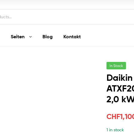
Seiten
Blog
Kontakt
In Stock
Daikin
ATXF2
2,0 k
CHF
1,10
1 in stock