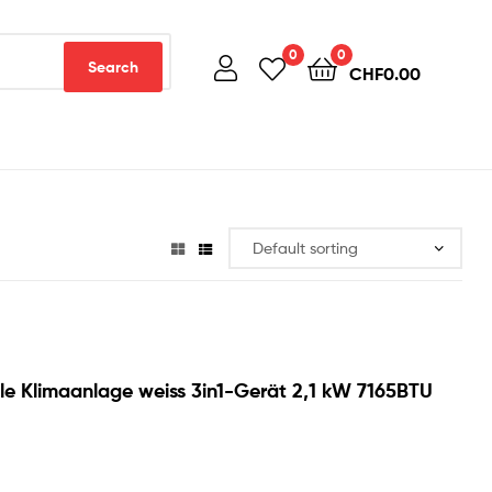
0
0
Search
CHF
0.00
le Klimaanlage weiss 3in1-Gerät 2,1 kW 7165BTU