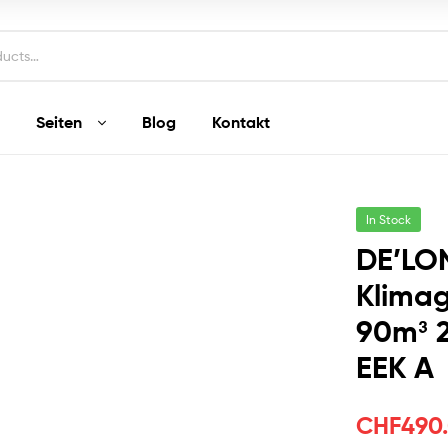
Seiten
Blog
Kontakt
In Stock
DE’LO
Klimag
90m³ 
EEK A
CHF
490