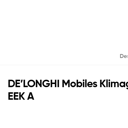
Des
DE’LONGHI Mobiles Klima
EEK A