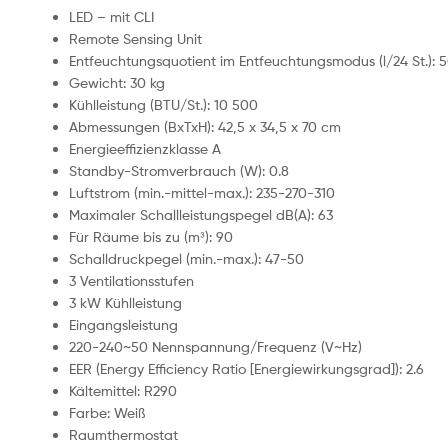
LED – mit CLI
Remote Sensing Unit
Entfeuchtungsquotient im Entfeuchtungsmodus (l/24 St.): 
Gewicht: 30 kg
Kühlleistung (BTU/St.): 10 500
Abmessungen (BxTxH): 42,5 x 34,5 x 70 cm
Energieeffizienzklasse A
Standby-Stromverbrauch (W): 0.8
Luftstrom (min.-mittel-max.): 235-270-310
Maximaler Schallleistungspegel dB(A): 63
Für Räume bis zu (m³): 90
Schalldruckpegel (min.-max.): 47-50
3 Ventilationsstufen
3 kW Kühlleistung
Eingangsleistung
220-240~50 Nennspannung/Frequenz (V~Hz)
EER (Energy Efficiency Ratio [Energiewirkungsgrad]): 2.6
Kältemittel: R290
Farbe: Weiß
Raumthermostat