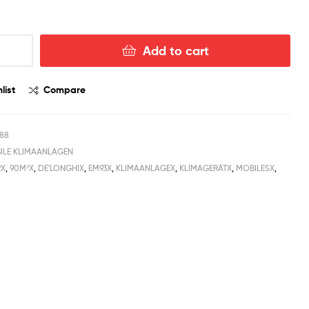
Add to cart
list
Compare
588
ILE KLIMAANLAGEN
RX
,
90M³X
,
DE'LONGHIX
,
EM93X
,
KLIMAANLAGEX
,
KLIMAGERÄTX
,
MOBILESX
,