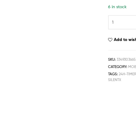
6 in stock
Add to wish
SKU:
334930366
CATEGORY:
MOB
TAGS:
24H-TIME
SILENTX