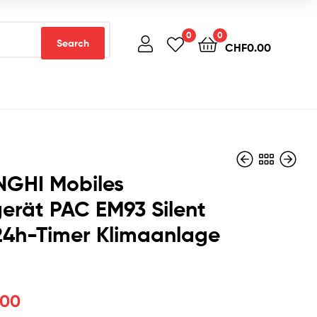
0
0
Search
CHF
0.00
NGHI Mobiles
erät PAC EM93 Silent
24h-Timer Klimaanlage
CHF
CHF
340.00
350.00
.00