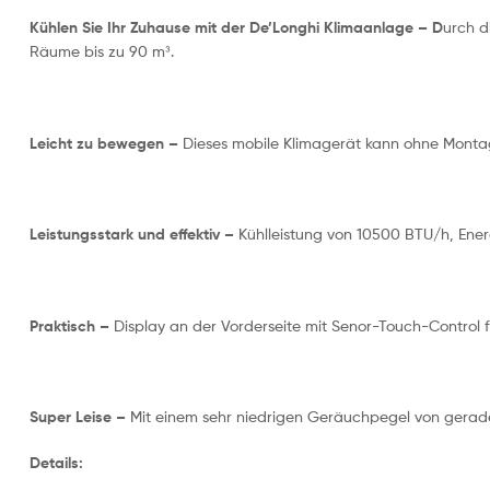
Kühlen Sie Ihr Zuhause mit der De’Longhi Klimaanlage – D
urch d
Räume bis zu 90 m³.
Leicht zu bewegen –
Dieses mobile Klimagerät kann ohne Monta
Leistungsstark und effektiv –
Kühlleistung von 10500 BTU/h, Energ
Praktisch –
Display an der Vorderseite mit Senor-Touch-Control f
Super Leise –
Mit einem sehr niedrigen Geräuchpegel von gerade 
Details: