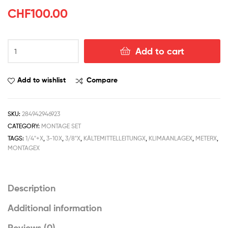
CHF
100.00
Add to cart
Add to wishlist
Compare
SKU:
284942946923
CATEGORY:
MONTAGE SET
TAGS:
1/4"+X
,
3-10X
,
3/8"X
,
KÄLTEMITTELLEITUNGX
,
KLIMAANLAGEX
,
METERX
,
MONTAGEX
Description
Additional information
Reviews (0)