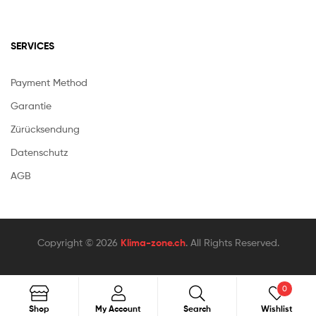
SERVICES
Payment Method
Garantie
Zürücksendung
Datenschutz
AGB
Copyright © 2026
Klima-zone.ch
. All Rights Reserved.
0
Search
Shop
My Account
Search
Wishlist